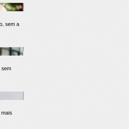
o, sem a
, sem
 mais