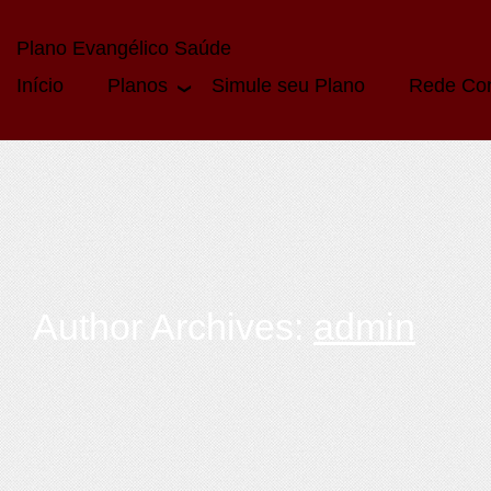
Plano Evangélico Saúde
Início
Planos
Simule seu Plano
Rede Co
Author Archives:
admin