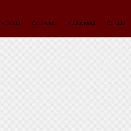
nveniada
Carências
Institucional
Contato